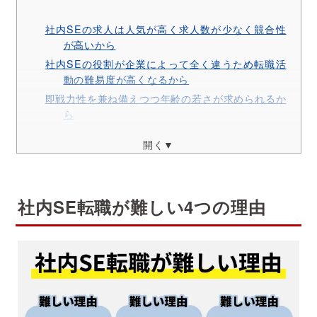
社内SEの求人は人気が高く求人数が少なく競合性
が高いから
社内SEの役割が企業によって全く違うため転職活
動の難易度が高くなるから
即戦力性を兼ね備えつつ年齢の若さが求められるか
ら
開く▼
社内SEの仕事内容とは
社内SEの仕事内容は、大手企業と中小企業で異な
社内SE転職が難しい4つの理由
る
社内SEの平均年収
社内SEになるメリット
社内SEへの転職における注意点