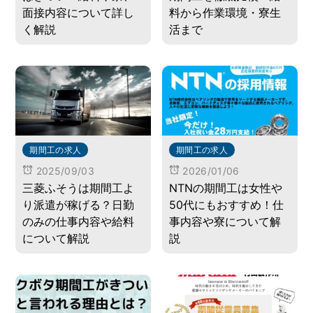
面接内容について詳し
料から作業環境・寮生
く解説
活まで
期間工の求人
期間工の求人
2025/09/03
2026/01/06
三菱ふそうは期間工よ
NTNの期間工は女性や
り派遣が稼げる？日勤
50代にもおすすめ！仕
のみの仕事内容や給料
事内容や寮について解
について解説
説