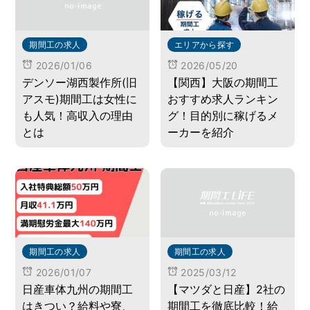
期間工の求人
エリアから探す
2026/01/06
2026/05/20
デンソー湖西製作所(旧
【関西】大阪の期間工
アスモ)期間工は女性に
おすすめ求人ランキン
も人気！高収入の理由
グ！目的別に稼げるメ
とは
ーカーを紹介
期間工の求人
期間工の求人
2026/01/07
2025/03/12
日産車体九州の期間工
【マツダと日産】2社の
はきつい？給料や寮、
期間工を徹底比較！給