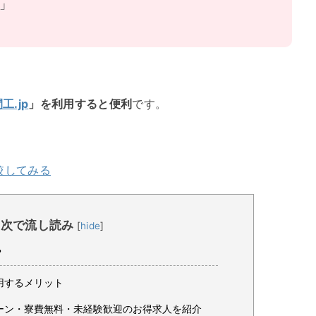
い」
工.jp
」を利用すると便利
です。
較してみる
目次で流し読み
[
hide
]
？
を利用するメリット
ーン・寮費無料・未経験歓迎のお得求人を紹介