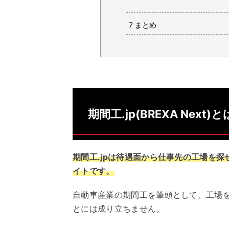
7
まとめ
期間工.jp(BREXA Next)
期間工.jpは待遇面から仕事先の工場を
イトです。
自動車産業の期間工を筆頭として、工場
とには成り立ちません。