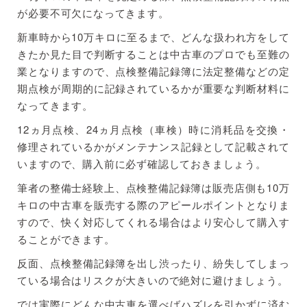
自分で探せる方は高品質な認定証付き中古車を選ぼ
が必要不可欠になってきます。
う
新車時から10万キロに至るまで、どんな扱われ方をして
きたか見た目で判断することは中古車のプロでも至難の
カーセンサー
業となりますので、点検整備記録簿に法定整備などの定
グーネット
期点検が周期的に記録されているかが重要な判断材料に
なってきます。
10万キロの中古車って売れるの？売却するなら廃車
買取りサービスがおすすめ
12ヵ月点検、24ヵ月点検（車検）時に消耗品を交換・
修理されているかがメンテナンス記録として記載されて
カーネクスト
いますので、購入前に必ず確認しておきましょう。
廃車.com
筆者の整備士経験上、点検整備記録簿は販売店側も10万
キロの中古車を販売する際のアピールポイントとなりま
まとめ
すので、快く対応してくれる場合はより安心して購入す
ることができます。
反面、点検整備記録簿を出し渋ったり、紛失してしまっ
ている場合はリスクが大きいので絶対に避けましょう。
では実際にどんな中古車を選べばハズレを引かずに済む