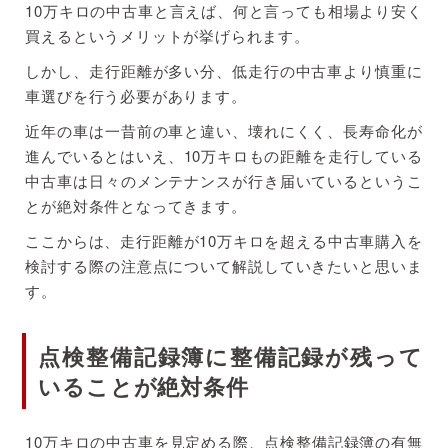
10万キロの中古車と言えば、何と言っても相場より安く
買えるというメリットが挙げられます。
メリット1：販売価格が安い
しかし、走行距離が多い分、低走行の中古車より慎重に
デメリット1：大きな故障をする可能性がある
車選びを行う必要があります。
デメリット2：リセールバリューが低い
整備士からの注意！10万キロで想定される故障箇
近年の車は一昔前の車と違い、壊れにくく、長寿命化が
所と対策
進んでいるとはいえ、10万キロもの距離を走行している
10万キロ中古車に保証はある？
中古車は日々のメンテナンスが行き届いているというこ
コラム：例外として希少価値のある中古車は10万
とが絶対条件となってきます。
キロでも値下がりしづらい
ここからは、走行距離が10万キロを超える中古車購入を
検討する際の注意点について解説していきたいと思いま
初心者がリスクを抑えるためには中古車提案サービ
す。
スがおすすめ
myGulliver
点検整備記録簿に整備記録が残って
ガリバー
いることが絶対条件
ズバット車販売
10万キロの中古車を見定める際、点検整備記録簿の有無