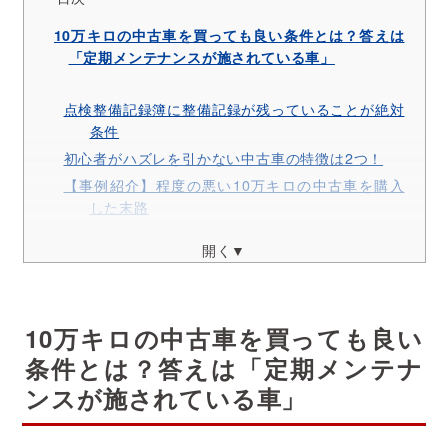
10万キロの中古車を買っても良い条件とは？答えは
「定期メンテナンスが施されている車」
点検整備記録簿に整備記録が残っていることが絶対
条件
初心者がハズレを引かない中古車の特徴は2つ！
【事例紹介】程度の悪い10万キロの中古車を購入
した末路
開く▼
【特選】整備士がおすすめする10万キロ中古車3選
例1：トヨタ/プリウス
10万キロの中古車を買っても良い
例2：トヨタ/センチュリー
条件とは？答えは「定期メンテナ
例3：ダイハツ/ハイゼット
ンスが施されている車」
相場で比較！10万キロの中古車のメリットとデメリ
ットを徹底分析